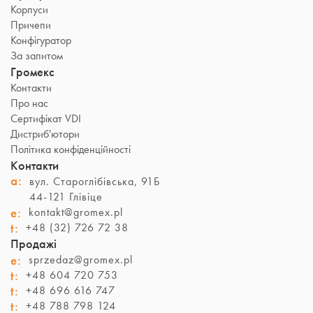
Корпуси
Причепи
Конфігуратор
За запитом
Громекс
Контакти
Про нас
Сертифікат VDI
Дистриб'ютори
Політика конфіденційності
Контакти
a:
вул. Староглібівська, 91Б
44-121 Глівіце
e:
kontakt@gromex.pl
t:
+48 (32) 726 72 38
Продажі
e:
sprzedaz@gromex.pl
t:
+48 604 720 753
t:
+48 696 616 747
t:
+48 788 798 124